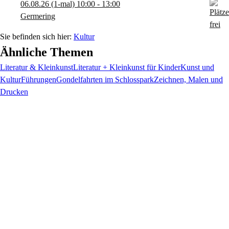
06.08.26
(1-mal)
10:00
- 13:00
Germering
Kultur
Ähnliche Themen
Literatur & Kleinkunst
Literatur + Kleinkunst für Kinder
Kunst und
Kultur
Führungen
Gondelfahrten im Schlosspark
Zeichnen, Malen und
Drucken