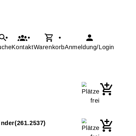
uche
Kontakt
Warenkorb
Anmeldung/Login
inder
261.2537