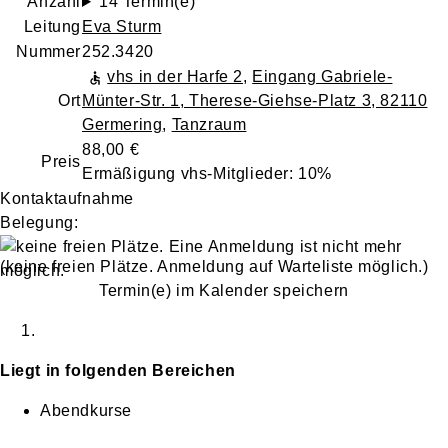
Anzahl
14 Termin(e)
Leitung
Eva Sturm
Nummer
252.3420
vhs in der Harfe 2
,
Eingang Gabriele-
Ort
Münter-Str. 1, Therese-Giehse-Platz 3, 82110
Germering
,
Tanzraum
88,00 €
Preis
Ermäßigung vhs-Mitglieder: 10%
Kontaktaufnahme
Belegung:
(keine freien Plätze. Anmeldung auf Warteliste möglich.)
Termin(e) im Kalender speichern
Liegt in folgenden Bereichen
Abendkurse