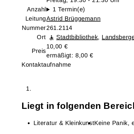
Freitag, 19:30 - 21:30 Uhr
Anzahl
1 Termin(e)
Leitung
Astrid Brüggemann
Nummer
261.2114
Ort
Stadtbibliothek
,
Landsberge
10,00 €
Preis
ermäßigt: 8,00 €
Kontaktaufnahme
Liegt in folgenden Berei
Literatur & Kleinkunst
Keine Panik, e