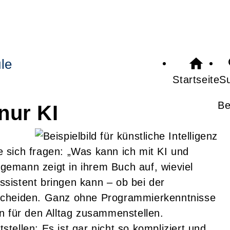
le
Startseite
S
Be
 nur KI
ie sich fragen: „Was kann ich mit KI und
emann zeigt in ihrem Buch auf, wieviel
Assistent bringen kann – ob bei der
scheiden. Ganz ohne Programmierkenntnisse
n für den Alltag zusammenstellen.
ellen: Es ist gar nicht so kompliziert und