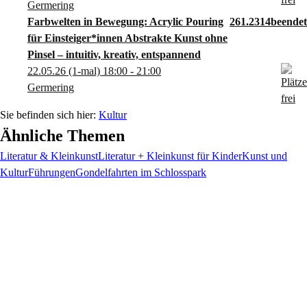
Germering
Farbwelten in Bewegung: Acrylic Pouring
261.2314
für Einsteiger*innen Abstrakte Kunst ohne
Pinsel – intuitiv, kreativ, entspannend
22.05.26
(1-mal)
18:00
- 21:00
Germering
Kultur
Ähnliche Themen
Literatur & Kleinkunst
Literatur + Kleinkunst für Kinder
Kunst und
Kultur
Führungen
Gondelfahrten im Schlosspark