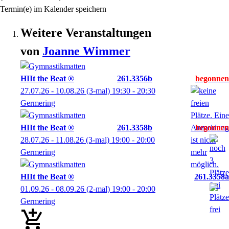
Termin(e) im Kalender speichern
Weitere Veranstaltungen
von
Joanne
Wimmer
HIIt the Beat ®
261.3356b
27.07.26 - 10.08.26
(3-mal)
19:30
- 20:30
Germering
HIIt the Beat ®
261.3358b
28.07.26 - 11.08.26
(3-mal)
19:00
- 20:00
Germering
HIIt the Beat ®
261.3358a
01.09.26 - 08.09.26
(2-mal)
19:00
- 20:00
Germering