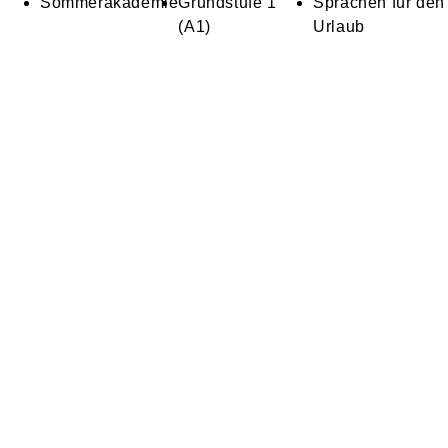
Sommerakademie
Grundstufe 1
Sprachen für den
(A1)
Urlaub