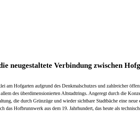
 die neugestaltete Verbindung zwischen Ho
ei am Hofgarten aufgrund des Denkmalschutzes und zahlreicher öffentli
llem des überdimensionierten Altstadtrings. Angeregt durch die Konze
taltung, die durch Grünzüge und wieder sichtbare Stadtbäche eine neu
uch das Hofbrunnwerk aus dem 19. Jahrhundert, das heute als technisc