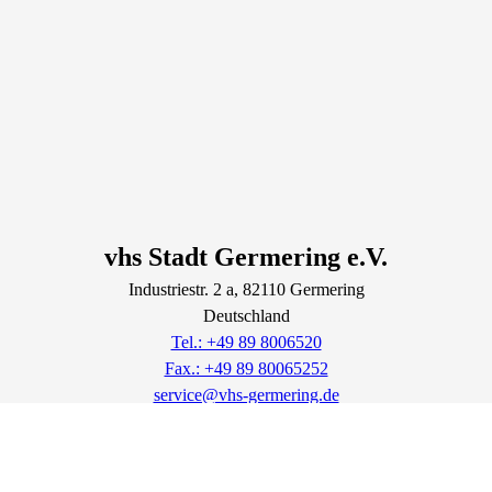
vhs Stadt Germering e.V.
Industriestr.
2
a
, 82110
Germering
Deutschland
Tel.: +49 89 8006520
Fax.: +49 89 80065252
service@vhs-germering.de
http://www.vhs-germering.de
Lage & Routenplaner