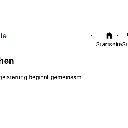
le
Startseite
S
chen
geisterung beginnt gemeinsam