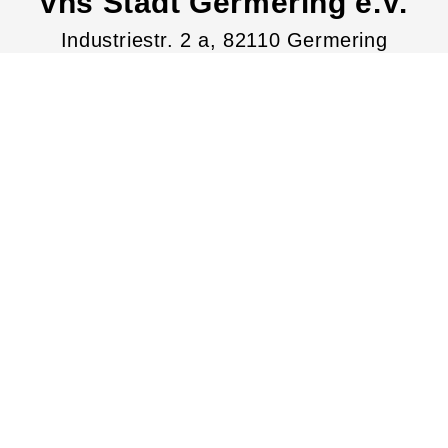
vhs Stadt Germering e.V.
Industriestr.
2
a
, 82110
Germering
Tel.: +49 89 8006520
Fax.: +49 89 80065252
service@vhs-germering.de
http://www.vhs-germering.de
Lage & Routenplaner