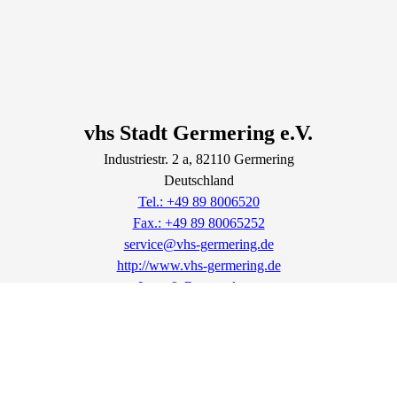
vhs Stadt Germering e.V.
Industriestr.
2
a
, 82110
Germering
Deutschland
Tel.: +49 89 8006520
Fax.: +49 89 80065252
service@vhs-germering.de
http://www.vhs-germering.de
Lage & Routenplaner