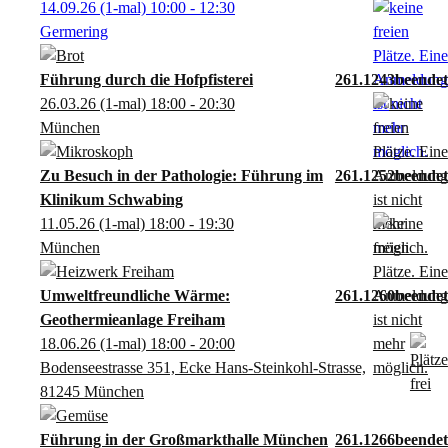
14.09.26
(1-mal)
10:00
- 12:30
Germering
Führung durch die Hofpfisterei
261.1243
26.03.26
(1-mal)
18:00
- 20:30
München
Zu Besuch in der Pathologie: Führung im
261.1252
Klinikum Schwabing
11.05.26
(1-mal)
18:00
- 19:30
München
Umweltfreundliche Wärme:
261.1260
Geothermieanlage Freiham
18.06.26
(1-mal)
18:00
- 20:00
Bodenseestrasse 351, Ecke Hans-Steinkohl-Strasse,
81245 München
Führung in der Großmarkthalle München
261.1266