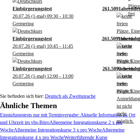
Einbürgerungstest
261.5091a
20.07.26
(1-mal)
09:30
- 10:30
Germering
Einbürgerungstest
261.5091b
20.07.26
(1-mal)
10:45
- 11:45
Germering
Einbürgerungstest
261.5091c
20.07.26
(1-mal)
12:00
- 13:00
Germering
Deutsch als Zweitsprache
Ähnliche Themen
Einstufungstests nur mit Terminvergabe: Aktuelle Information zu Ort
und Uhrzeit im vhs-Büro
Allgemeine Integrationskurse 2 x pro
Woche
Allgemeine Integrationskurse 3 x pro Woche
Allgemeine
Integrationskurse 4 x pro Woche
Weiterführende Kurse