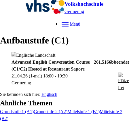
Volkshochschule
Germering
Menü
Aufbaustufe (C1)
Advanced English Conversation Course
261.5166b
(C1/C2) Hosted at Restaurant Sapore
21.04.26
(1-mal)
18:00
- 19:30
Germering
Englisch
Ähnliche Themen
Grundstufe 1 (A1)
Grundstufe 2 (A2)
Mittelstufe 1 (B1)
Mittelstufe 2
(B2)