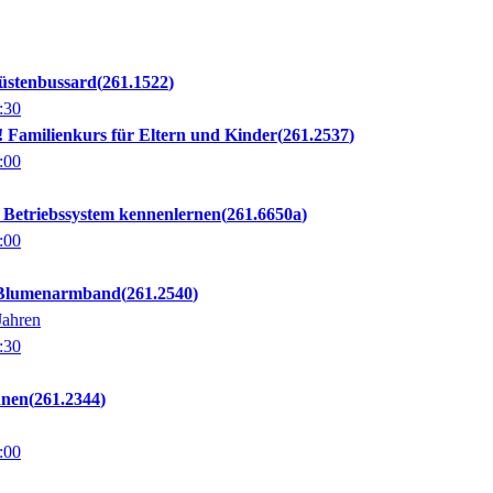
üstenbussard
261.1522
:30
! Familienkurs für Eltern und Kinder
261.2537
:00
 Betriebssystem kennenlernen
261.6650a
:00
 Blumenarmband
261.2540
Jahren
:30
hnen
261.2344
:00