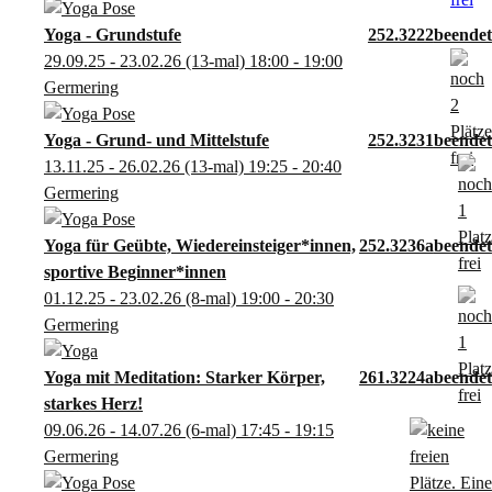
Yoga - Grundstufe
252.3222
29.09.25 - 23.02.26
(13-mal)
18:00
- 19:00
Germering
Yoga - Grund- und Mittelstufe
252.3231
13.11.25 - 26.02.26
(13-mal)
19:25
- 20:40
Germering
Yoga für Geübte, Wiedereinsteiger*innen,
252.3236a
sportive Beginner*innen
01.12.25 - 23.02.26
(8-mal)
19:00
- 20:30
Germering
Yoga mit Meditation: Starker Körper,
261.3224a
starkes Herz!
09.06.26 - 14.07.26
(6-mal)
17:45
- 19:15
Germering