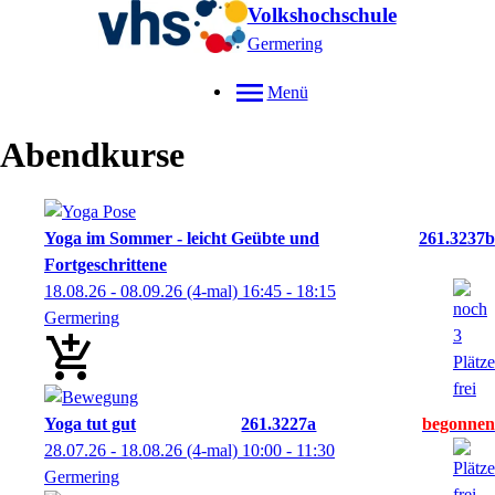
Volkshochschule
Germering
Menü
Abendkurse
Yoga im Sommer - leicht Geübte und
261.3237b
Fortgeschrittene
18.08.26 - 08.09.26
(4-mal)
16:45
- 18:15
Germering
Yoga tut gut
261.3227a
28.07.26 - 18.08.26
(4-mal)
10:00
- 11:30
Germering