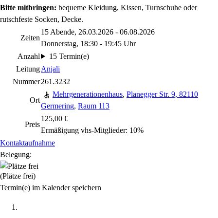
Bitte mitbringen:
bequeme Kleidung, Kissen, Turnschuhe oder
rutschfeste Socken, Decke.
15 Abende, 26.03.2026 - 06.08.2026
Zeiten
Donnerstag, 18:30 - 19:45 Uhr
Anzahl
15 Termin(e)
Leitung
Anjali
Nummer
261.3232
Mehrgenerationenhaus
,
Planegger Str. 9, 82110
Ort
Germering
,
Raum 113
125,00 €
Preis
Ermäßigung vhs-Mitglieder: 10%
Kontaktaufnahme
Belegung:
(Plätze frei)
Termin(e) im Kalender speichern