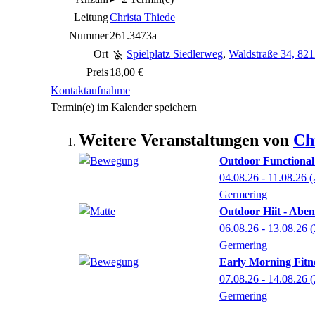
Leitung
Christa Thiede
Nummer
261.3473a
Ort
Spielplatz Siedlerweg
,
Waldstraße 34, 82
Preis
18,00 €
Kontaktaufnahme
Termin(e) im Kalender speichern
Weitere Veranstaltungen von
Ch
Outdoor Functional 
04.08.26 - 11.08.26
(
Germering
Outdoor Hiit - Abe
06.08.26 - 13.08.26
(
Germering
Early Morning Fitn
07.08.26 - 14.08.26
(
Germering