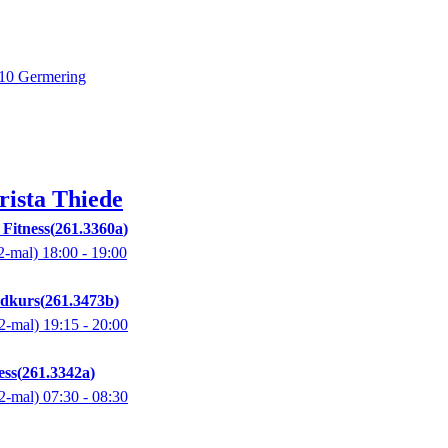
110 Germering
rista
Thiede
Fitness
261.3360a
2-mal)
18:00
- 19:00
ndkurs
261.3473b
2-mal)
19:15
- 20:00
ess
261.3342a
2-mal)
07:30
- 08:30