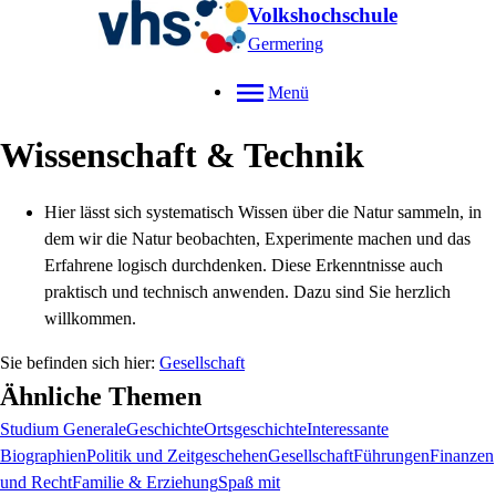
Volkshochschule
Germering
Menü
Wissenschaft & Technik
Hier lässt sich systematisch Wissen über die Natur sammeln, in
dem wir die Natur beobachten, Experimente machen und das
Erfahrene logisch durchdenken. Diese Erkenntnisse auch
praktisch und technisch anwenden. Dazu sind Sie herzlich
willkommen.
Gesellschaft
Ähnliche Themen
Studium Generale
Geschichte
Ortsgeschichte
Interessante
Biographien
Politik und Zeitgeschehen
Gesellschaft
Führungen
Finanzen
und Recht
Familie & Erziehung
Spaß mit