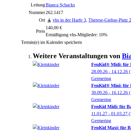
Leitung
Bianca Schacks
Nummer
262.1417
Ort
vhs in der Harfe 3
,
Therese-Giehse-Platz 
140,00 €
Preis
Ermäßigung vhs-Mitglieder: 10%
Termin(e) im Kalender speichern
Weitere Veranstaltungen von
Bi
FenKid® Midi: für 
28.09.26 - 14.12.26
(
Germering
FenKid® Mini: für B
30.09.26 - 16.12.26
(
Germering
FenKid Midi: für Ba
11.01.27 - 01.03.27
(
Germering
FenKid Maxi: für B