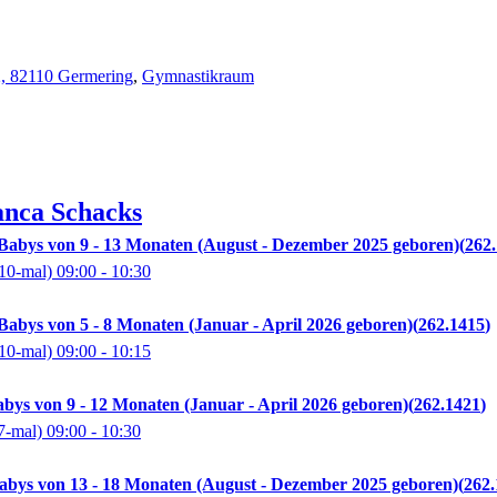
2, 82110 Germering
,
Gymnastikraum
anca
Schacks
Babys von 9 - 13 Monaten (August - Dezember 2025 geboren)
262
10-mal)
09:00
- 10:30
abys von 5 - 8 Monaten (Januar - April 2026 geboren)
262.1415
10-mal)
09:00
- 10:15
bys von 9 - 12 Monaten (Januar - April 2026 geboren)
262.1421
7-mal)
09:00
- 10:30
abys von 13 - 18 Monaten (August - Dezember 2025 geboren)
262.