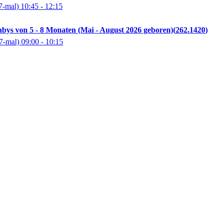
7-mal)
10:45
- 12:15
abys von 5 - 8 Monaten (Mai - August 2026 geboren)
262.1420
7-mal)
09:00
- 10:15