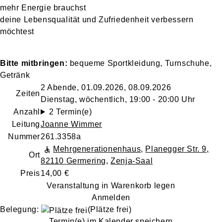
mehr Energie brauchst
deine Lebensqualität und Zufriedenheit verbessern
möchtest
Bitte mitbringen:
bequeme Sportkleidung, Turnschuhe,
Getränk
2 Abende, 01.09.2026, 08.09.2026
Zeiten
Dienstag, wöchentlich, 19:00 - 20:00 Uhr
Anzahl
2 Termin(e)
Leitung
Joanne Wimmer
Nummer
261.3358a
Mehrgenerationenhaus
,
Planegger Str. 9,
Ort
82110 Germering
,
Zenja-Saal
Preis
14,00 €
Veranstaltung in Warenkorb legen
Anmelden
Belegung:
(Plätze frei)
Termin(e) im Kalender speichern