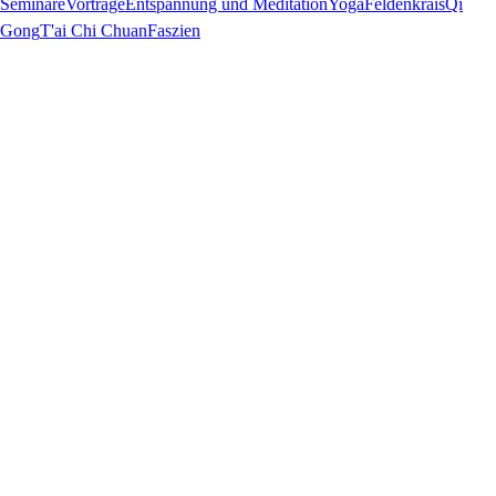
Seminare
Vorträge
Entspannung und Meditation
Yoga
Feldenkrais
Qi
Gong
T'ai Chi Chuan
Faszien