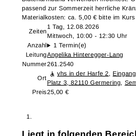
passend zur Sommerzeit herrliche Krän
Materialkosten: ca. 5,00 € bitte im Kur
1 Tag, 12.08.2026
Zeiten
Mittwoch, 10:00 - 12:30 Uhr
Anzahl
1 Termin(e)
Leitung
Angelika Hinteregger-Lang
Nummer
261.2540
vhs in der Harfe 2
,
Eingang
Ort
Platz 3, 82110 Germering
,
Sem
Preis
25,00 €
Liegt in folgenden Berei