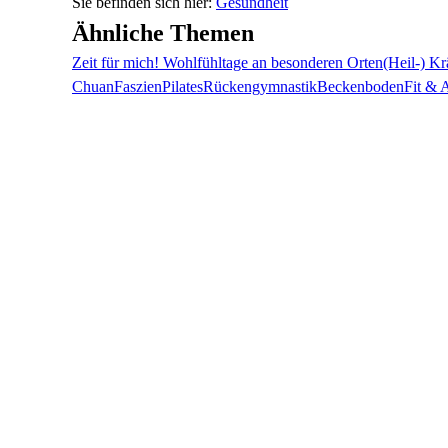
Gesundheit
Ähnliche Themen
Zeit für mich! Wohlfühltage an besonderen Orten
(Heil-) K
Chuan
Faszien
Pilates
Rückengymnastik
Beckenboden
Fit & 