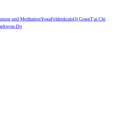
nnung und Meditation
Yoga
Feldenkrais
Qi Gong
T'ai Chi
aekwon-Do