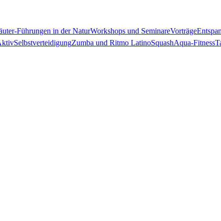
räuter-Führungen in der Natur
Workshops und Seminare
Vorträge
Entspa
Aktiv
Selbstverteidigung
Zumba und Ritmo Latino
Squash
Aqua-Fitness
T